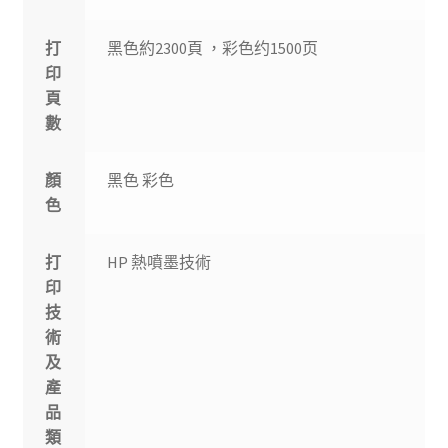
打
黑色約2300頁 ，彩色约1500页
印
頁
數
顏
黑色 彩色
色
打
HP 熱噴墨技術
印
技
術
及
產
品
類