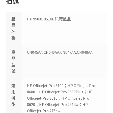
描述
產
HP 950XL 951XL 原廠墨盒
品
名
稱
產
CN045AA,CN046AA,CN047AA,CN048AA
品
型
號
適
HP Officejet Pro 8100；HP Officejet Pro
用
8600；HP Officejet Pro 8600Plus；HP
機
Officejet Pro 8610；HP Officejet Pro
型
8620；HP Officejet Pro 251dw；HP
Officejet Pro 276dw