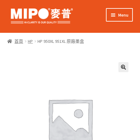
Skip
Skip
Menu
to
to
navigation
content
Expand
網上購物
child
首頁
HP
HP 950XL 951XL 原廠墨盒
menu
Expand
關於我們
child
menu
Expand
零售客戶
child
menu
Expand
商業客戶
child
menu
我的帳戶