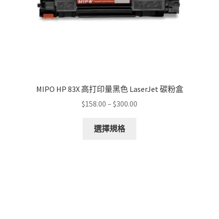
MIPO HP 83X 高打印量黑色 LaserJet 碳粉盒
Price
$
158.00
–
$
300.00
range:
This
$158.00
選擇規格
product
through
has
$300.00
multiple
variants.
The
options
may