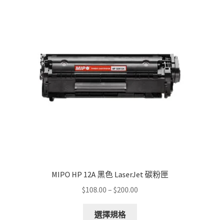
The
options
may
be
chosen
on
the
product
page
MIPO HP 12A 黑色 LaserJet 碳粉匣
Price
$
108.00
–
$
200.00
range:
This
$108.00
選擇規格