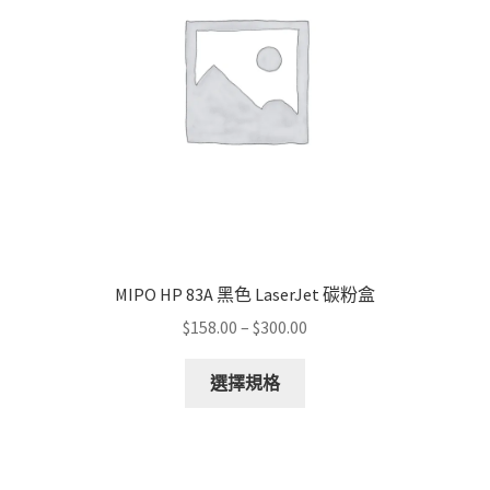
be
chosen
on
the
product
page
MIPO HP 83A 黑色 LaserJet 碳粉盒
Price
$
158.00
–
$
300.00
range:
This
$158.00
選擇規格
product
through
has
$300.00
multiple
variants.