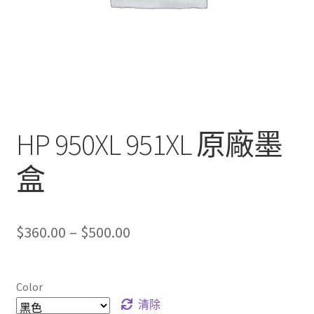
HP 950XL 951XL 原廠墨
盒
Price
$
360.00
–
$
500.00
range:
$360.00
Color
through
清除