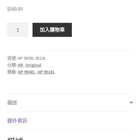
$500.00
$
500.00
HP
加入購物車
950XL
951XL
原
廠
貨號:
HP 950XL 951XL
分類:
HP
,
Original
墨
標籤:
HP 950XL
,
HP 951XL
盒
數
量
描述
額外資訊