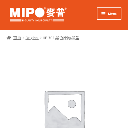
Skip
Skip
Menu
to
to
navigation
content
Expand
網上購物
child
首頁
Original
HP 702 黑色原廠墨盒
menu
Expand
關於我們
child
menu
Expand
零售客戶
child
menu
Expand
商業客戶
child
menu
我的帳戶