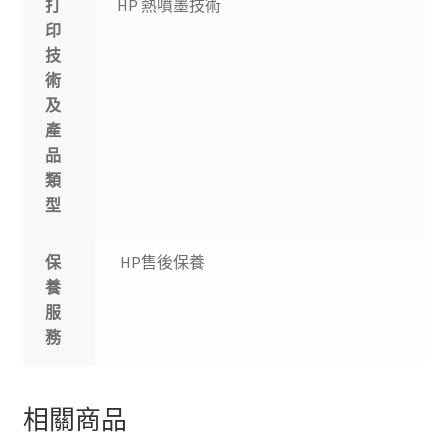
打
HP 熱噴墨技術
印
技
術
及
產
品
類
型
保
HP售後保養
養
服
務
相關商品