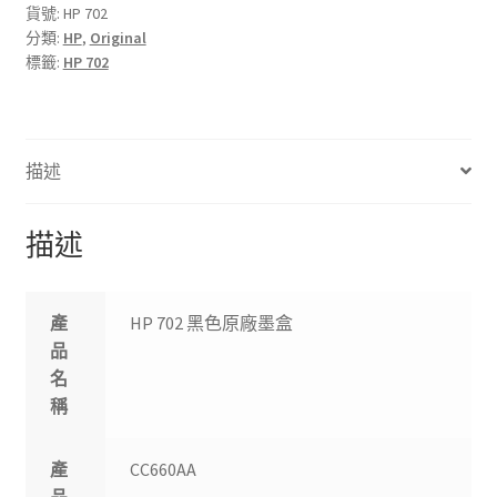
原
貨號:
HP 702
分類:
HP
,
Original
廠
標籤:
HP 702
墨
盒
數
量
描述
描述
產
HP 702 黑色原廠墨盒
品
名
稱
產
CC660AA