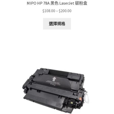
MIPO HP 78A 黑色 LaserJet 碳粉盒
Price
$
108.00
–
$
200.00
range:
This
$108.00
選擇規格
product
through
has
$200.00
multiple
variants.
The
options
may
be
chosen
on
the
product
page