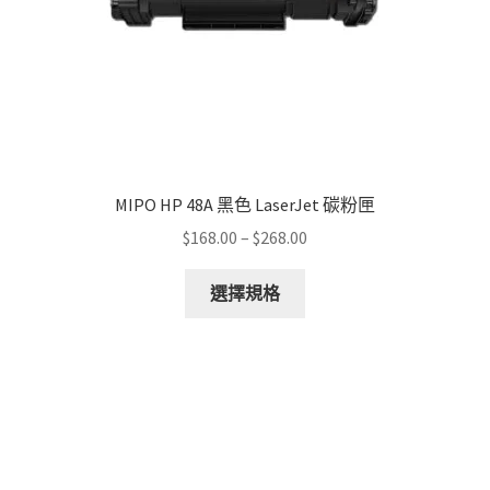
MIPO HP 48A 黑色 LaserJet 碳粉匣
Price
$
168.00
–
$
268.00
range:
This
$168.00
選擇規格
product
through
has
$268.00
multiple
variants.
The
options
may