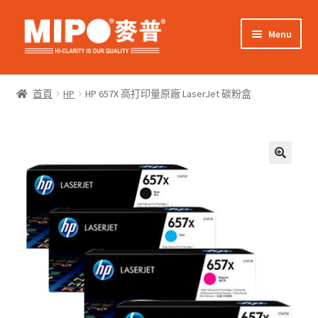
Skip
Skip
Menu
to
to
navigation
content
Expand
網上購物
child
首頁
HP
HP 657X 高打印量原廠 LaserJet 碳粉盒
menu
Expand
關於我們
child
menu
Expand
零售客戶
child
menu
Expand
商業客戶
child
menu
我的帳戶