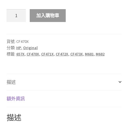
$4,088.00
HP
加入購物車
657X
高
打
印
貨號:
CF470X
分類:
HP
,
Original
量
標籤:
657X
,
CF470X
,
CF471X
,
CF472X
,
CF473X
,
M681
,
M682
原
廠
LaserJet
碳
描述
粉
盒
數
額外資訊
量
描述