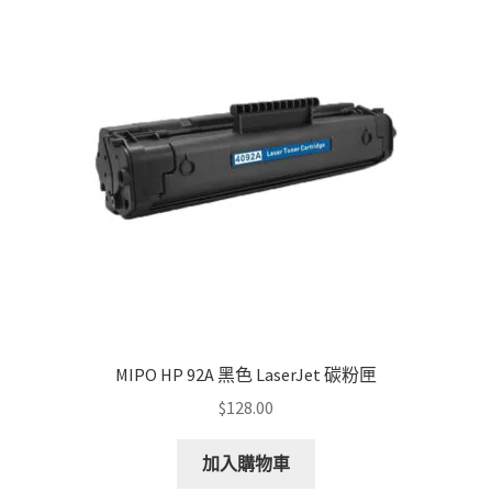
The
options
may
be
chosen
on
the
product
page
MIPO HP 92A 黑色 LaserJet 碳粉匣
$
128.00
加入購物車