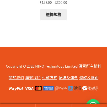
Price
$
158.00
–
$
300.00
range:
This
$158.00
選擇規格
product
through
has
$300.00
multiple
variants.
The
options
may
be
chosen
Copyright © 2026 MIPO Technology Limited 保留所有權利
on
關於我們
聯繫我們
付款方式
配送及運費
條款及細則
the
product
page