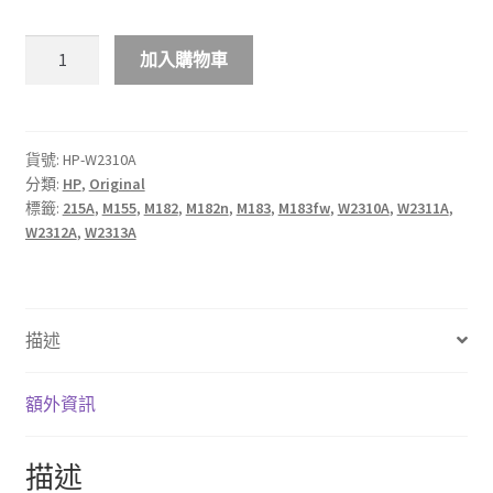
$548.00
HP
加入購物車
215A
LaserJet
彩
色
貨號:
HP-W2310A
分類:
HP
,
Original
原
標籤:
215A
,
M155
,
M182
,
M182n
,
M183
,
M183fw
,
W2310A
,
W2311A
,
廠
W2312A
,
W2313A
碳
粉
匣
數
描述
量
額外資訊
描述