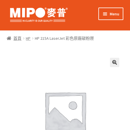
Skip
Skip
Menu
to
to
navigation
content
Expand
網上購物
child
首頁
HP
HP 215A LaserJet 彩色原廠碳粉匣
menu
Expand
關於我們
child
menu
Expand
零售客戶
child
menu
Expand
商業客戶
child
menu
我的帳戶