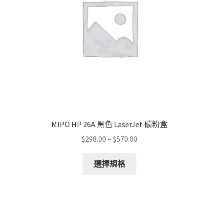
MIPO HP 26A 黑色 LaserJet 碳粉盒
Price
$
298.00
–
$
570.00
range:
This
$298.00
選擇規格
product
through
has
$570.00
multiple
variants.