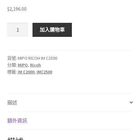
$2,196.00
$
2,196.00
MIPO
加入購物車
RICOH
IM
C2500
打
貨號:
MIPO RICOH IM C2500
分類:
MIPO
,
Ricoh
印
標籤:
IM C2000
,
IMC2500
機
碳
粉
匣
描述
數
量
額外資訊