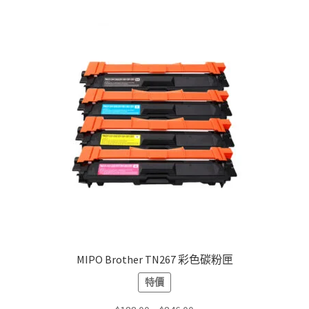
variants.
The
options
may
be
chosen
on
the
product
page
MIPO Brother TN267 彩色碳粉匣
特價