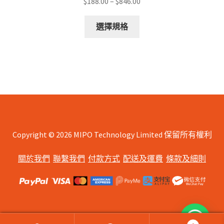
Price
$
188.00
–
$
846.00
range:
This
$188.00
選擇規格
product
through
has
$846.00
multiple
variants.
The
options
may
be
chosen
Copyright © 2026 MIPO Technology Limited 保留所有權利
on
關於我們
聯繫我們
付款方式
配送及運費
條款及細則
the
product
page