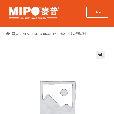
Skip
Skip
Menu
to
to
navigation
content
Expand
網上購物
child
首頁
MIPO
MIPO RICOH IM C2500 打印機碳粉匣
menu
Expand
關於我們
child
menu
Expand
零售客戶
child
menu
Expand
商業客戶
child
menu
我的帳戶