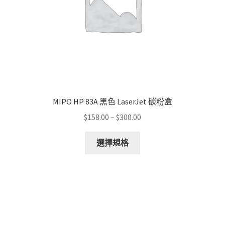
MIPO HP 83A 黑色 LaserJet 碳粉盒
Price
$
158.00
–
$
300.00
range:
This
$158.00
選擇規格
product
through
has
$300.00
multiple
variants.
The
options