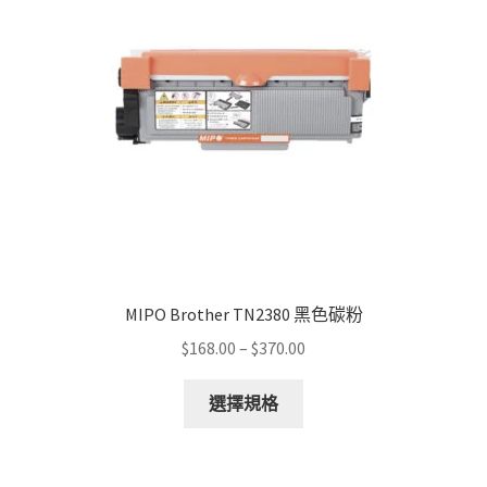
may
be
chosen
on
the
product
page
MIPO Brother TN2380 黑色碳粉
Price
$
168.00
–
$
370.00
range:
This
$168.00
選擇規格
product
through
has
$370.00
multiple