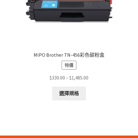
MIPO Brother TN-456彩色碳粉盒
特價
Price
$
330.00
–
$
1,485.00
range:
This
$330.00
選擇規格
product
through
has
$1,485.00
multiple
variants.
The
options