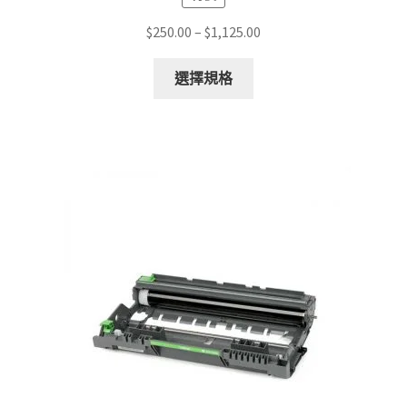
Price
$
250.00
–
$
1,125.00
range:
This
$250.00
選擇規格
product
through
has
$1,125.00
multiple
variants.
The
options
may
be
chosen
on
the
product
page