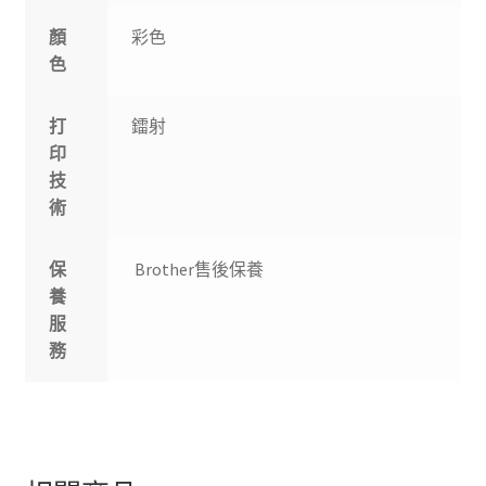
顏
彩色
色
打
鐳射
印
技
術
保
Brother售後保養
養
服
務