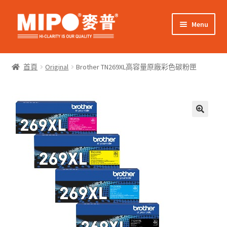
Skip
Skip
Menu
to
to
navigation
content
Expand
網上購物
child
首頁
Original
Brother TN269XL高容量原廠彩色碳粉匣
menu
Expand
關於我們
child
menu
Expand
零售客戶
child
menu
Expand
商業客戶
child
menu
我的帳戶