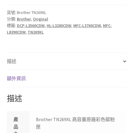
容
量
貨號:
Brother TN269XL
分類:
Brother
,
Original
原
標籤:
DCP-L3560CDW
,
HL-L3280CDW
,
MFC-L3760CDW
,
MFC-
廠
L8390CDW
,
TN269XL
彩
色
碳
粉
描述
匣
數
額外資訊
量
描述
產
Brother TN269XL 高容量原廠彩色碳粉
品
匣