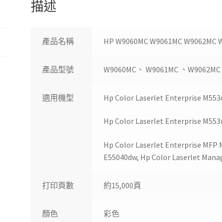
描述
量
產品名稱
HP W9060MC W9061MC W9062
產品型號
W9060MC、 W9061MC 、W9062MC
適用機型
Hp Color Laserlet Enterprise M553
Hp Color Laserlet Enterprise M553
Hp Color Laserlet Enterprise MFP
E55040dw, Hp Color Laserlet Man
打印頁數
約15,000頁
顏色
彩色