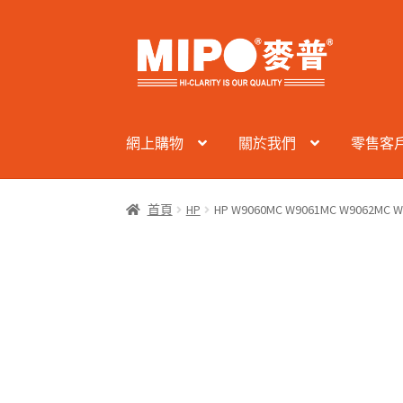
Skip
Skip
to
to
navigation
content
網上購物
關於我們
零售客
首頁
HP
HP W9060MC W9061MC W9062M