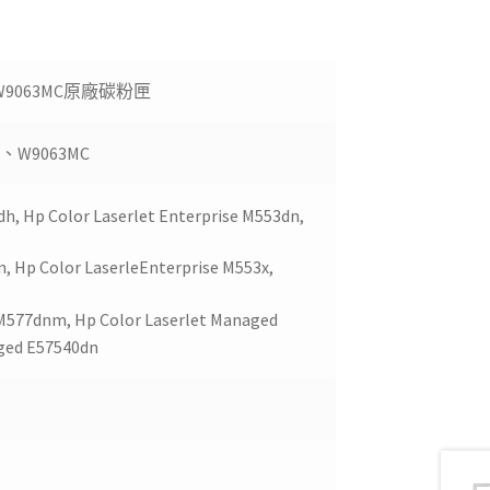
MC W9063MC原廠碳粉匣
 、W9063MC
dh, Hp Color Laserlet Enterprise M553dn,
n, Hp Color LaserleEnterprise M553x,
 M577dnm, Hp Color Laserlet Managed
aged E57540dn