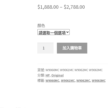
Price
$
1,888.00
–
$
2,788.00
range:
$1,888.00
顏色
through
$2,788.00
HP
加入購物車
W9060MC
W9061MC
W9062MC
W9063MC
貨號:
W9060MC W9061MC W9062MC W9063MC
分類:
HP
,
Original
原
標籤:
W9060MC
,
W9061MC
,
W9062MC
,
W9063MC
廠
碳
粉
匣
數