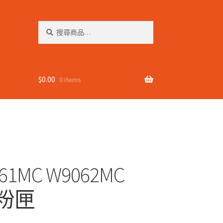
搜
搜
尋
尋
關
鍵
字:
$
0.00
0 items
61MC W9062MC
碳粉匣