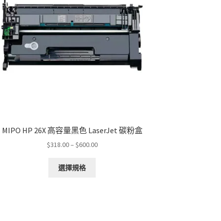
MIPO HP 26X 高容量黑色 LaserJet 碳粉盒
Price
$
318.00
–
$
600.00
range:
This
$318.00
選擇規格
product
through
has
$600.00
multiple
variants.
The