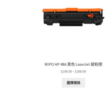
MIPO HP 48A 黑色 LaserJet 碳粉匣
Price
$
168.00
–
$
268.00
range:
This
$168.00
選擇規格
product
through
has
$268.00
multiple
variants.
The