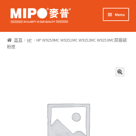
Skip
Skip
Menu
to
to
navigation
content
Expand
網上購物
child
首頁
HP
HP W9250MC W9251MC W9252MC W9253MC原廠碳
menu
Expand
粉匣
關於我們
child
menu
Expand
零售客戶
child
menu
Expand
商業客戶
child
menu
我的帳戶