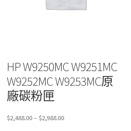
HP W9250MC W9251MC
W9252MC W9253MC原
廠碳粉匣
Price
$
2,488.00
–
$
2,988.00
range: