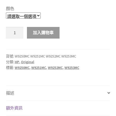
$2,488.00
顏色
through
$2,988.00
HP
加入購物車
W9250MC
W9251MC
W9252MC
W9253MC
貨號:
W9250MC W9251MC W9252MC W9253MC
分類:
HP
,
Original
原
標籤:
W9250MC
,
W9251MC
,
W9252MC
,
W9253MC
廠
碳
粉
匣
描述
數
量
額外資訊