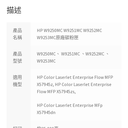
描述
產品
HP W9250MC W9251MC W9252MC
名稱
W9253MC原廠碳粉匣
產品
W9250MC、 W9251MC 、W9252MC 、
型號
W9253MC
適用
HP Color Laserlet Enterprise Flow MFP
機型
X57945z, HP Color Laserlet Enterprise
Flow MFP X57945zs,
HP Color Laserlet Enterprise MFp
X57945dn