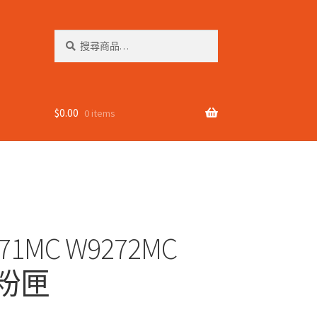
搜
搜
尋
尋
關
鍵
字:
$
0.00
0 items
71MC W9272MC
碳粉匣