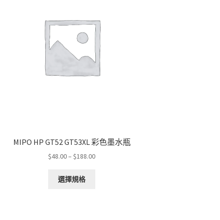
MIPO HP GT52 GT53XL 彩色墨水瓶
Price
$
48.00
–
$
188.00
range:
This
$48.00
選擇規格
product
through
has
$188.00
multiple
variants.