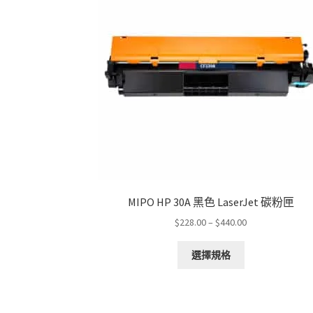
MIPO HP 30A 黑色 LaserJet 碳粉匣
Price
$
228.00
–
$
440.00
range:
This
$228.00
選擇規格
product
through
has
$440.00
multiple
variants.