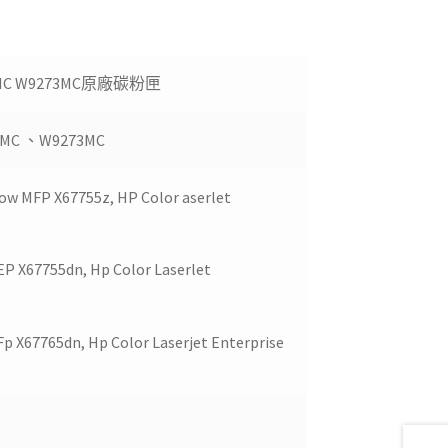
72MC W9273MC原廠碳粉匣
2MC 、W9273MC
low MFP X67755z, HP Color aserlet
EP X67755dn, Hp Color Laserlet
Fp X67765dn, Hp Color Laserjet Enterprise