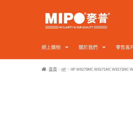
Skip
Skip
to
to
navigation
content
網上購物
關於我們
零售客
首頁
HP
HP W9270MC W9271MC W9272M