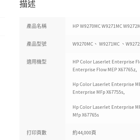
描述
量
產品名稱
HP W9270MC W9271MC W92
產品型號
W9270MC、 W9271MC 、W927
適用機型
HP Color Laserlet Enterprise F
Enterprise Flow MEP X67765z,
Hp Color Laserlet Enterprise M
Enterprise MFp X67755s,
Hp Color Laserlet Enterprise M
Mfp X67765s
打印頁數
約44,000頁