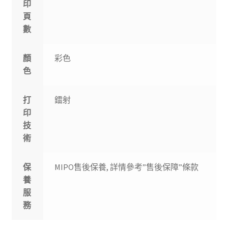
印
頁
數
顏
彩色
色
打
鐳射
印
技
術
保
MIPO售後保養, 詳情參考”售後保障”條款
養
服
務