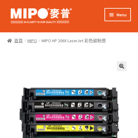
Skip
Skip
Menu
to
to
navigation
content
Expand
網上購物
child
首頁
MIPO
MIPO HP 206X LaserJet 彩色碳粉匣
menu
Expand
關於我們
child
menu
Expand
零售客戶
child
menu
Expand
商業客戶
child
menu
我的帳戶