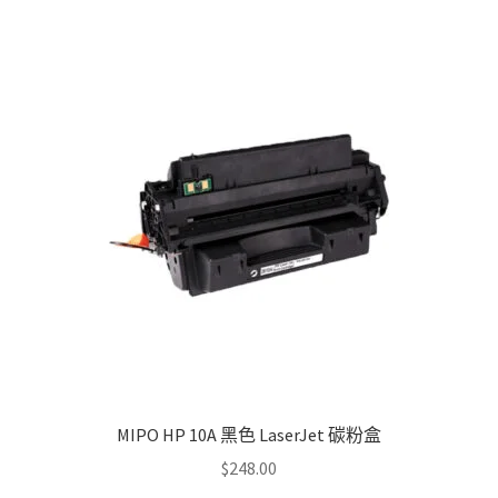
multiple
variants.
The
options
may
be
chosen
on
the
product
page
MIPO HP 10A 黑色 LaserJet 碳粉盒
$
248.00