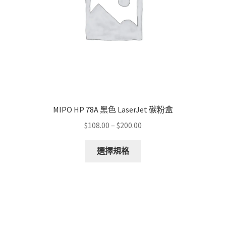
MIPO HP 78A 黑色 LaserJet 碳粉盒
Price
$
108.00
–
$
200.00
range:
This
$108.00
選擇規格
product
through
has
$200.00
multiple
variants.
The
options