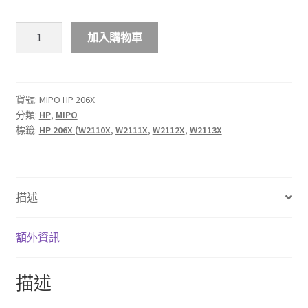
$1,206.00
MIPO
加入購物車
HP
206X
LaserJet
彩
貨號:
MIPO HP 206X
分類:
HP
,
MIPO
色
標籤:
HP 206X (W2110X
,
W2111X
,
W2112X
,
W2113X
碳
粉
匣
數
描述
量
額外資訊
描述