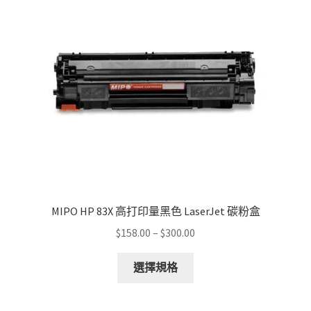
may
be
chosen
on
the
product
page
MIPO HP 83X 高打印量黑色 LaserJet 碳粉盒
Price
$
158.00
–
$
300.00
range:
This
$158.00
選擇規格
product
through
has
$300.00