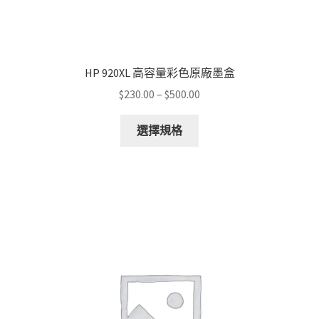
HP 920XL 高容量彩色原廠墨盒
Price
$
230.00
–
$
500.00
range:
This
$230.00
選擇規格
product
through
has
$500.00
multiple
variants.
The
options
may
be
chosen
on
the