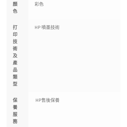
顏
彩色
色
打
HP 噴墨技術
印
技
術
及
產
品
類
型
保
HP售後保養
養
服
務