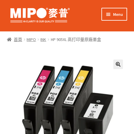
Skip
Skip
Menu
to
to
navigation
content
Expand
網上購物
child
首頁
MIPO
INK
HP 905XL 高打印量原廠墨盒
menu
Expand
關於我們
child
menu
Expand
零售客戶
child
menu
Expand
商業客戶
child
menu
我的帳戶