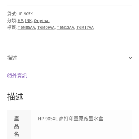
打
印
貨號:
HP-905XL
分類:
HP
,
INK
,
Original
量
標籤:
T6M05AA
,
T6M09AA
,
T6M13AA
,
T6M17AA
原
廠
墨
盒
描述
數
量
額外資訊
描述
產
HP 905XL 高打印量原廠墨水盒
品
名