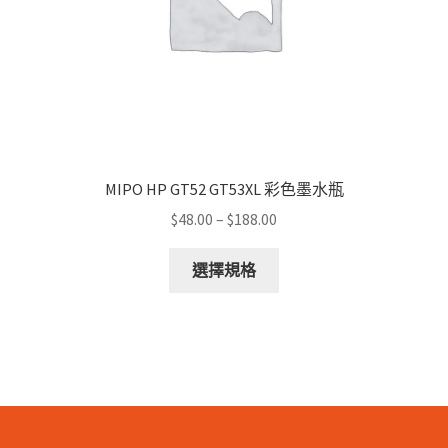
product
page
MIPO HP GT52 GT53XL 彩色墨水瓶
Price
$
48.00
–
$
188.00
range:
This
$48.00
選擇規格
product
through
has
$188.00
multiple
variants.
The
options
may